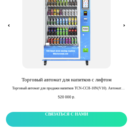
Торговый автомат для напитков с лифтом
М
д
Торговый автомат для продажи напитков TCN-CCH-10N(V10). Автомат
оборудован лифтовой системой для бережной доставки бутылок. Способен
Мул
520 000
р.
 на
вместить до 500 единиц продукции.
п
СВЯЗАТЬСЯ С НАМИ