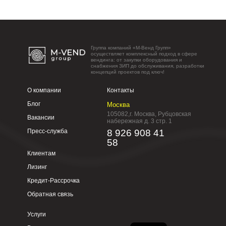
Группа компаний «М-Венд Групп»
осуществляет комплексный подход в сфере
вендинга: от закупки оборудования и
снабжения ЗИП до обслуживания, разработки
концепций проектов под ключ!
О компании
Контакты
Блог
Москва
105082,г. Москва, Рубцовская
Вакансии
набережная д. 3 стр. 1
Пресс-служба
8 926 908 41
58
Клиентам
Лизинг
Кредит-Рассрочка
Обратная связь
Услуги