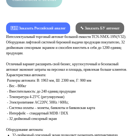
🇷🇺 Заказать Российский аналог
🔧 Заказать БУ автомат
Интеллектуальный торговый автомат большой емкости TCN-NMX-19N(V32).
Оборудован лифтовой системой бережной выдачи продукции покупателю, 32
дюймовым сенсорным экраном и способен вместить в себя до 1200 единиц
продукции.
Отличный вариант расширить свой бизнес, круглосуточный и безопасный
автомат экономит затраты на персонал и площадь, привлекая больше клиентов.
Характеристики автомата:
Размеры автомата: В: 1963 мм, Ш: 2300 мм, Г: 900 мм
- Вес - 800кг
- Вместительность: до 240 единиц продукции
- Температура 4-25°C (регулируемая)
- Электропитание AC220V, 50Hz / 60Hz;
- Система оплаты – монеты, банкноты и банковская карта
- Интерфейс – стандартный MDB / DEX
- 32 дюймовый сенсорный экран
Оборудование автомата:
32-дюймовый сенсорный экран позволяет размещать интерактивную