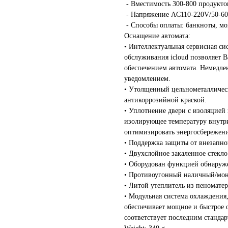
- Вместимость 300-800 продукто
- Напряжение AC110-220V/50-6
- Способы оплаты: банкноты, мон
Оснащение автомата:
• Интеллектуальная сервисная с
обслуживания icloud позволяет 
обеспечением автомата. Немедле
уведомлением.
• Утолщенный цельнометаллическ
антикоррозийной краской.
• Уплотнение двери с изоляцие
изолирующее температуру внутри
оптимизировать энергосбережени
• Поддержка защиты от внезапно
• Двухслойное закаленное стекло
• Оборудован функцией обнаруже
• Противоугонный наличный/мо
• Литой утеплитель из пеномате
• Модульная система охлаждения
обеспечивает мощное и быстрое 
соответствует последним стандар