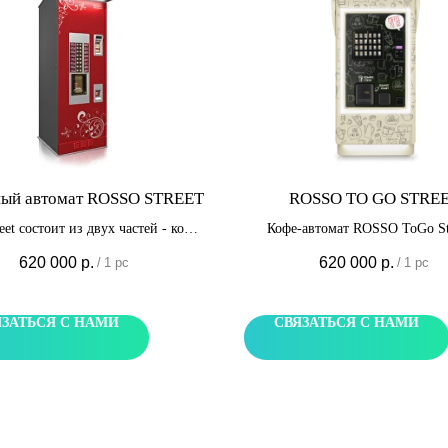
ый автомат ROSSO STREET
ROSSO TO GO STRE
eet состоит из двух частей - кофе-
Кофе-автомат ROSSO ToGo Str
а Rosso и специального уличного
первую в мире уличную модель а
620 000
р.
620 000
р.
/
1 pc
/
1 pc
дального бокса. Автомат оснащен
продающую горячие напитк
альной экономичной системой
популярном формате «кофе с с
грева и вандалозащищенным
Автомат позволяет продават
ЯЗАТЬСЯ С НАМИ
СВЯЗАТЬСЯ С НАМИ
сом, что позволяет работать на
наименования горячих напи
круглый год при температуре от
-30° до +50°C.