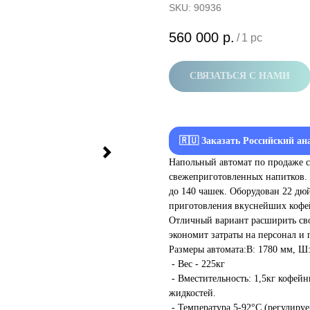
SKU:
90936
560 000
р.
/
1 pc
СВЯЗАТЬСЯ С НАМИ
🇷🇺 Заказать Российский ан
Напольный автомат по продаже 
свежеприготовленных напитков. 
до 140 чашек. Оборудован 22 д
приготовления вкуснейших кофе
Отличный вариант расширить сво
экономит затраты на персонал и 
Размеры автомата:В: 1780 мм, Ш:
- Вес - 225кг
- Вместительность: 1,5кг кофейны
жидкостей.
- Температура 5-92°C (регулируе