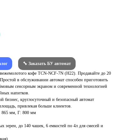
алог
🔧 Заказать БУ автомат
свежемолотого кофе TCN-NCF-7N (H22). Продавайте до 20
Простой в обслуживании автомат способен приготовить
юймовым сенсорным экраном и современной технологией
йных напитков.
й бизнес, круглосуточный и безопасный автомат
площадь, привлекая больше клиентов.
 865 мм, Г: 800 мм
х зерен, до 140 чашек, 6 емкостей по 4л для смесей и
мая)