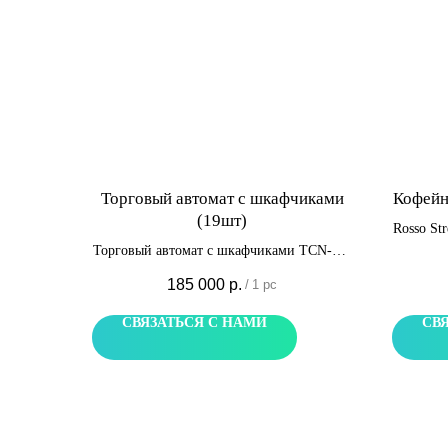
Торговый автомат с шкафчиками
Кофейн
(19шт)
Rosso Str
автомат
Торговый автомат с шкафчиками TCN-ZK
антиван
(22SP) + BLH-19S. Предназначен для
185 000
р.
/
1 pc
уник
широкого спектра товаров, для закусок,
подо
напитков, медицинских товаров и т.д.
СВЯЗАТЬСЯ С НАМИ
СВ
корпу
Оборудован 19 шкафчиками и 22
улице 
дюймовым сенсорным экраном.