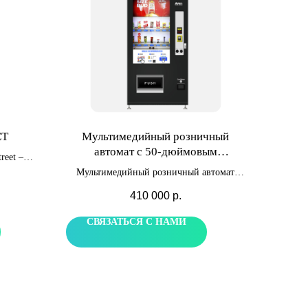
ET
Мультимедийный розничный
автомат с 50-дюймовым
eet –
сенсорным экраном
втомата,
Мультимедийный розничный автомат
и в
Afen с 50-дюймовым сенсорным экраном
410 000
р.
обой».
позволит разместить до 600 товарных
ь 24
позиций и размещать интерактивную
СВЯЗАТЬСЯ С НАМИ
тков.
информацию на большом экране.