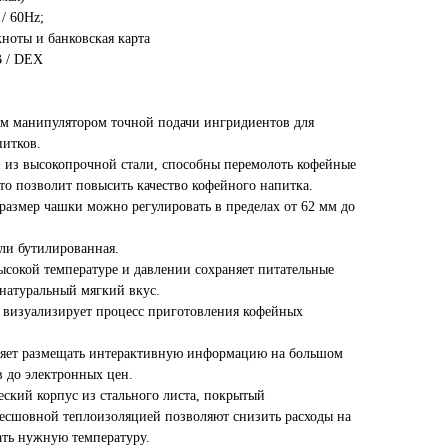
/ 60Hz;
ноты и банковская карта
B / DEX
м манипулятором точной подачи ингридиентов для
питков.
 из высокопрочной стали, способны перемолоть кофейные
то позволит повысить качество кофейного напитка.
размер чашки можно регулировать в пределах от 62 мм до
ли бутилированная.
ысокой температуре и давлении сохраняет питательные
 натуральный мягкий вкус.
 визуализирует процесс приготовления кофейных
яет размещать интерактивную информацию на большом
в до электронных цен.
кий корпус из стального листа, покрытый
бесшовной теплоизоляцией позволяют снизить расходы на
ать нужную температуру.