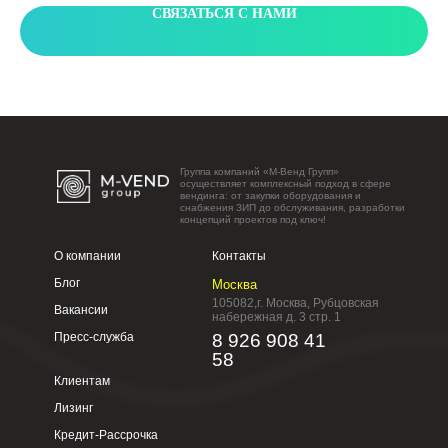
СВЯЗАТЬСЯ С НАМИ
Группа компаний «М-Венд Групп»
осуществляет комплексный подход в сфере
вендинга: от закупки оборудования и
снабжения ЗИП до обслуживания, разработки
концепций проектов под ключ!
О компании
Контакты
Блог
Москва
105082,г. Москва, Рубцовская
Вакансии
набережная д. 3 стр. 1
Пресс-служба
8 926 908 41
58
Клиентам
Лизинг
Кредит-Рассрочка