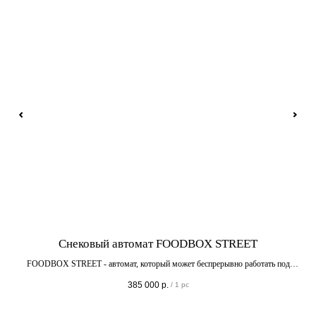
Снековый автомат FOODBOX STREET
FOODBOX STREET - автомат, который может беспрерывно работать под
открытым небом круглый год. Теперь вы можете смело устанавливать
ан
385 000
р.
/
1 pc
FOODBOX зимой в парках, на остановках, на катках, в скверах или просто на
 с
улице.