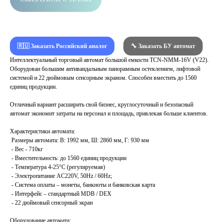
🇷🇺 Заказать Российский аналог
🔧 Заказать БУ автомат
Интеллектуальный торговый автомат большой емкости TCN-NMM-16V (V22).
Оборудован большим антивандальным панорамным остеклением, лифтовой
системой и 22 дюймовым сенсорным экраном. Способен вместить до 1560
единиц продукции.
Отличный вариант расширить свой бизнес, круглосуточный и безопасный
автомат экономит затраты на персонал и площадь, привлекая больше клиентов.
Характеристики автомата:
Размеры автомата: В: 1992 мм, Ш: 2860 мм, Г: 930 мм
- Вес - 710кг
- Вместительность: до 1560 единиц продукции
- Температура 4-25°C (регулируемая)
- Электропитание AC220V, 50Hz / 60Hz;
- Система оплаты – монеты, банкноты и банковская карта
- Интерфейс – стандартный MDB / DEX
- 22 дюймовый сенсорный экран
Оборудование автомата: