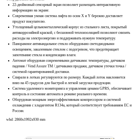
22-дюймовый сенсорный экран позволяет размещать интерактивную
информацию на экране.
Современная умная система лифта по осям Х и Y бережно доставляет
продукт покупателю.
Утолщенный цельнометаллический корпус из стального листа, покрытый
антикоррозийной краской, с бесшовной теплоизоляцией позволяют снизить
расходы на электроэнергию и поддерживать нужную температуру.
Панорамное антивандальное стекло оборудовано светодиодными
освещением, закаленным стеклом с подогревом, что предотвращает
запотевание стекла и конденсацию влаги.
Автомат оборудован современными датчиками: температуры, датчиком
падения / Vend Assure TM / датчиками продажи, датчиком утечки точка /
системой гарантированной доставки.
Спирали в лотках регулируются по размеру. Каждый лоток наклоняется
вниз на 45 градусов для быстрой и легкой загрузки продукции.
Система удаленного мониторинга и управления ценами GPRS, обеспечивает
контроль и состояние автомата в режиме реального времени.
Оборудован мощным энергоэффективным компрессором и системой
охлаждения с хладагентом R134a, который соответствует требованиям ЕС и
России.
whd: 2860x1992x930 mm