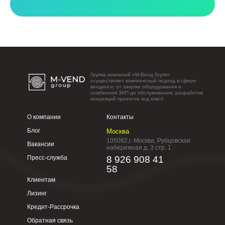
Группа компаний «М-Венд Групп»
осуществляет комплексный подход в сфере
вендинга: от закупки оборудования и
снабжения ЗИП до обслуживания, разработки
концепций проектов под ключ!
О компании
Контакты
Блог
Москва
105082,г. Москва, Рубцовская
Вакансии
набережная д. 3 стр. 1
Пресс-служба
8 926 908 41
58
Клиентам
Лизинг
Кредит-Рассрочка
Обратная связь