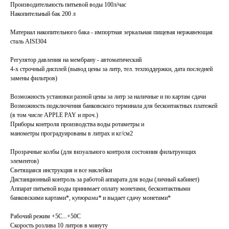
Производительность питьевой воды 100л/час
Накопительный бак 200 л
Материал накопительного бака - импортная зеркальная пищевая нержавеющая
сталь AISI304
Регулятор давления на мембрану - автоматический
4-х строчный дисплей (вывод цены за литр, тел. техподдержки, дата последней
замены фильтров)
Возможность установки разной цены за литр за наличные и по картам сдачи
Возможность подключения банковского терминала для бесконтактных платежей
(в том числе APPLE PAY и проч.)
Приборы контроля производства воды ротаметры и
манометры проградуированы в литрах и кг/см2
Прозрачные колбы (для визуального контроля состояния фильтрующих
элементов)
Светящаяся инструкция и все наклейки
Дистанционный контроль за работой аппарата для воды (личный кабинет)
Аппарат питьевой воды принимает оплату монетами, бесконтактными
банковскими картами*
, купюрами*
и выдает сдачу монетами*
Рабочий режим +5С...+50С
Скорость розлива 10 литров в минуту