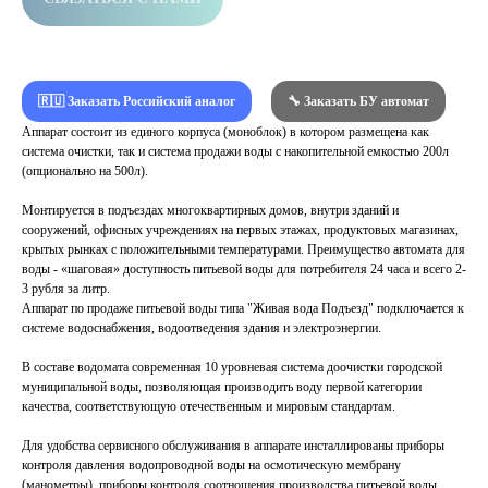
🇷🇺 Заказать Российский аналог
🔧 Заказать БУ автомат
Аппарат состоит из единого корпуса (моноблок) в котором размещена как
система очистки, так и система продажи воды с накопительной емкостью 200л
(опционально на 500л).
Монтируется в подъездах многоквартирных домов, внутри зданий и
сооружений, офисных учреждениях на первых этажах, продуктовых магазинах,
крытых рынках с положительными температурами. Преимущество автомата для
воды - «шаговая» доступность питьевой воды для потребителя 24 часа и всего 2-
3 рубля за литр.
Аппарат по продаже питьевой воды типа "Живая вода Подъезд" подключается к
системе водоснабжения, водоотведения здания и электроэнергии.
В составе водомата современная 10 уровневая система доочистки городской
муниципальной воды, позволяющая производить воду первой категории
качества, соответствующую отечественным и мировым стандартам.
Для удобства сервисного обслуживания в аппарате инсталлированы приборы
контроля давления водопроводной воды на осмотическую мембрану
(манометры), приборы контроля соотношения производства питьевой воды