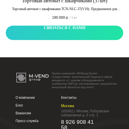
Торговый автомат с шкафчиками (37шт)
для
Торговый автомат с шкафчиками TCN-NLC-37(V10). Предназначен для
.д.
широкого спектра товаров, для закусок, напитков, медицинских товаров и т.д.
190 000
р.
/
1 pc
Оборудован 37 шкафчиками.
СВЯЗАТЬСЯ С НАМИ
Группа компаний «М-Венд Групп»
осуществляет комплексный подход в сфере
вендинга: от закупки оборудования и
снабжения ЗИП до обслуживания, разработки
концепций проектов под ключ!
О компании
Контакты
Блог
Москва
105082,г. Москва, Рубцовская
Вакансии
набережная д. 3 стр. 1
Пресс-служба
8 926 908 41
58