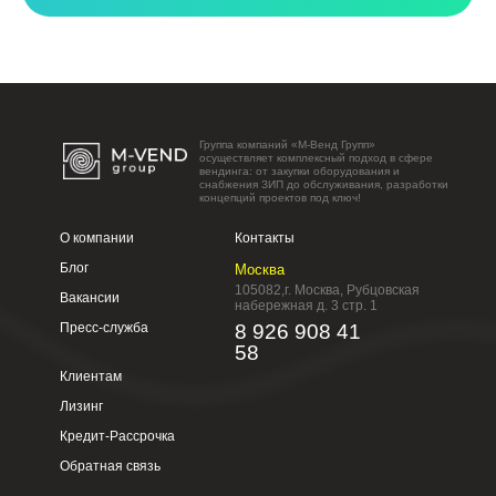
Группа компаний «М-Венд Групп»
осуществляет комплексный подход в сфере
вендинга: от закупки оборудования и
снабжения ЗИП до обслуживания, разработки
концепций проектов под ключ!
О компании
Контакты
Блог
Москва
105082,г. Москва, Рубцовская
Вакансии
набережная д. 3 стр. 1
Пресс-служба
8 926 908 41
58
Клиентам
Лизинг
Кредит-Рассрочка
Обратная связь