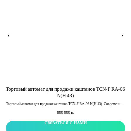
Торговый автомат для продажи каштанов TCN-F RA-06
Ин
N(H 43)
н
Торговый автомат для продажи каштанов TCN-F RA-06 N(H 43). Современный,
Ин
простой и удобный в обслуживании. Оборудован 43 дюймовым сенсорным
Об
800 000
р.
экраном, морозильной камерой, 3 магнетронами для быстрого разогрева
каштанов и подачи покупателю.
СВЯЗАТЬСЯ С НАМИ