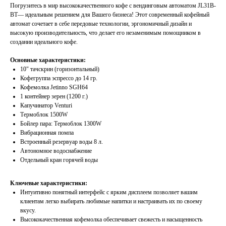
Погрузитесь в мир высококачественного кофе с вендинговым автоматом JL31B-
BT— идеальным решением для Вашего бизнеса! Этот современный кофейный
автомат сочетает в себе передовые технологии, эргономичный дизайн и
высокую производительность, что делает его незаменимым помощником в
создании идеального кофе.
Основные характеристики:
10" тачскрин (горизонтальный)
Кофегруппа эспрессо до 14 гр.
Кофемолка Jetinno SGH64
1 контейнер зерен (1200 г.)
Капучинатор Venturi
Термоблок 1500W
Бойлер пара: Термоблок 1300W
Вибрационная помпа
Встроенный резервуар воды 8 л.
Автономное водоснабжение
Отдельный кран горячей воды
Ключевые характеристики:
Интуитивно понятный интерфейс с ярким дисплеем позволяет вашим
клиентам легко выбирать любимые напитки и настраивать их по своему
вкусу.
Высококачественная кофемолка обеспечивает свежесть и насыщенность