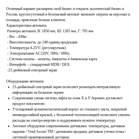
Отличный вариант расширить свой бизнес и открыть экзотический бизнес в
России, круглосуточный и безопасный автомат экономит затраты на персонал и
площадь, привлекая больше клиентов.
Характеристики автомата:
Размеры автомата: В: 1850 мм, Ш: 1265 мм, Г: 795 мм
- Вес - 430кг
- Вместительность: до 240 единиц продукции
- Температура 4-25°C (регулируемая)
- Электропитание AC220V, 50Hz / 60Hz;
- Система оплаты – монеты, банкноты и банковская карта
- Интерфейс – стандартный MDB / DEX
-23 дюймовый сенсорный экран
Оборудование автомата:
23-дюймовый сенсорный экран позволяет размещать интерактивную
информацию на большом экране.
Современная умная система лифта по осям Х и Y бережно доставляет
продукт покупателю.
Утолщенный цельнометаллический корпус из стального листа, покрытый
антикоррозийной краской, с бесшовной теплоизоляцией позволяют снизить
расходы на электроэнергию и поддерживать нужную температуру.
Автомат оборудован современными датчиками: температуры, датчиком
падения / Vend Assure TM / датчиками продажи, датчиком утечки точка /
системой гарантированной доставки.