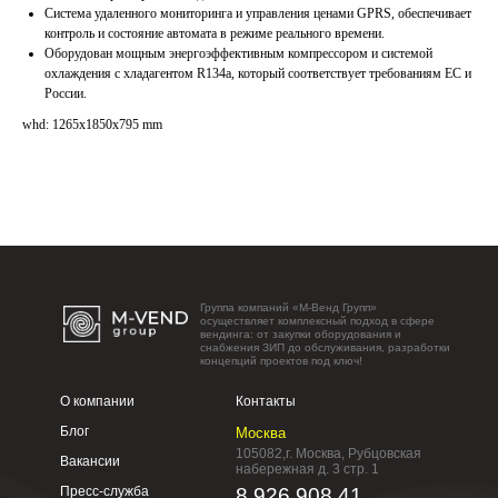
Система удаленного мониторинга и управления ценами GPRS, обеспечивает
контроль и состояние автомата в режиме реального времени.
Оборудован мощным энергоэффективным компрессором и системой
охлаждения с хладагентом R134a, который соответствует требованиям ЕС и
России.
whd: 1265x1850x795 mm
Группа компаний «М-Венд Групп»
осуществляет комплексный подход в сфере
вендинга: от закупки оборудования и
снабжения ЗИП до обслуживания, разработки
концепций проектов под ключ!
О компании
Контакты
Блог
Москва
105082,г. Москва, Рубцовская
Вакансии
набережная д. 3 стр. 1
Пресс-служба
8 926 908 41