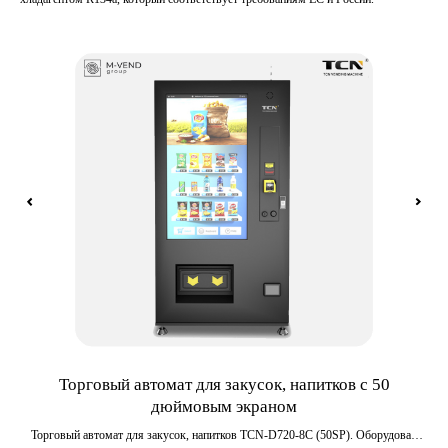
-06
Торговый автомат для закусок, напитков с 50
Т
дюймовым экраном
ный,
Торговый автомат для закусок, напитков TCN-D720-8C (50SP). Оборудован