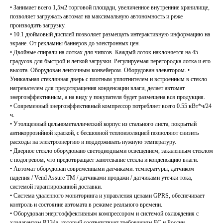
• Занимает всего 1,5м2 торговой площади, увеличенное внутренние хранилище,
позволяет загружать автомат на максимальную автономность и реже
производить загрузку.
• 10.1 дюймовый дисплей позволяет размещать интерактивную информацию на
экране. От рекламны баннеров до электронных цен.
• Двойные спирали на лотках для чипсов. Каждый лоток наклоняется на 45
градусов для быстрой и легкой загрузки. Регулируемая перегородка лотка и его
высота. Оборудован ленточным конвейером. Оборудован элеватором. •
Уникальная стеклянная дверь с плотным уплотнителем и встроенным в стекло
нагревателем для предотвращения конденсации влаги, делает автомат
энергоэффективным, а на виду у покупателя будет размещена вся продукция.
• Современный энергоэффективный компрессор потребляет всего 0.55 кВт*ч/24
ч.
• Утолщенный цельнометаллический корпус из стального листа, покрытый
антикоррозийной краской, с бесшовной теплоизоляцией позволяют снизить
расходы на электроэнергию и поддерживать нужную температуру.
• Дверное стекло оборудовано светодиодными освещением, закаленным стеклом
с подогревом, что предотвращает запотевание стекла и конденсацию влаги.
• Автомат оборудован современными датчиками: температуры, датчиком
падения / Vend Assure TM / датчиками продажи / датчиками утечки тока,
системой гарантированной доставки.
• Система удаленного мониторинга и управления ценами GPRS, обеспечивает
контроль и состояние автомата в режиме реального времени.
• Оборудован энергоэффективным компрессором и системой охлаждения с
хладагентом R134a, который соответствует требованиям ЕС и России.