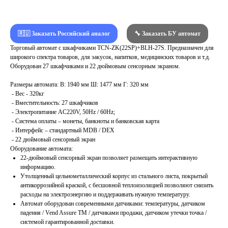
🇷🇺 Заказать Российский аналог
🔧 Заказать БУ автомат
Торговый автомат с шкафчиками TCN-ZK(22SP)+BLH-27S. Предназначен для
широкого спектра товаров, для закусок, напитков, медицинских товаров и т.д.
Оборудован 27 шкафчиками и 22 дюймовым сенсорным экраном.
Размеры автомата: В: 1940 мм Ш: 1477 мм Г: 320 мм
- Вес - 320кг
- Вместительность: 27 шкафчиков
- Электропитание AC220V, 50Hz / 60Hz;
- Система оплаты – монеты, банкноты и банковская карта
- Интерфейс – стандартный MDB / DEX
- 22 дюймовый сенсорный экран
Оборудование автомата:
22-дюймовый сенсорный экран позволяет размещать интерактивную
информацию.
Утолщенный цельнометаллический корпус из стального листа, покрытый
антикоррозийной краской, с бесшовной теплоизоляцией позволяют снизить
расходы на электроэнергию и поддерживать нужную температуру.
Автомат оборудован современными датчиками: температуры, датчиком
падения / Vend Assure TM / датчиками продажи, датчиком утечки точка /
системой гарантированной доставки.