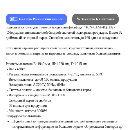
🇷🇺 Заказать Российский аналог
🔧 Заказать БУ автомат
Торговый автомат для готовой продукции фастфуда "TCN-CFM-4C(H32).
Оборудован инновационной быстрой системой подогрева продукции. Имеет 32
дюймовый сенсорный экран. Способен разместить до 160 единиц продукции.
Отличный вариант расширить свой бизнес, круглосуточный и безопасный
автомат экономит затраты на персонал и площадь, привлекая больше клиентов.
Размеры автомата:В: 1940 мм, Ш: 1220 мм, Г: 1015 мм
- Вес - 450кг
- Регулируемая температура охлаждения: 4-25°C, нагрева до 55°C
- Вместительность: до 60-160 единиц продукции
- Электропитание AC220V, 50Hz / 60Hz;
- Система оплаты – монеты, банкноты и банковская карта
- Интерфейс – стандартный MDB / DEX
- Сенсорный экран 32 дюймов
- 60 ящиков для продукции.
- Мощность нагрева 3000W
Оборудование автомата:
32-дюймовый антивандальный сенсорный дисплей позволяет размещать
интерактивную информацию на большом экране. От рекламны баннеров до