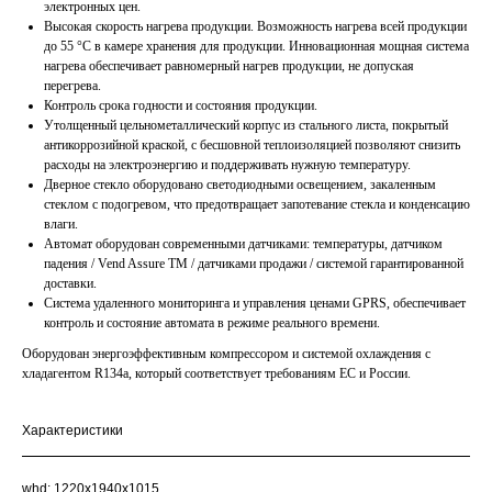
электронных цен.
Высокая скорость нагрева продукции. Возможность нагрева всей продукции
до 55 °C в камере хранения для продукции. Инновационная мощная система
нагрева обеспечивает равномерный нагрев продукции, не допуская
перегрева.
Контроль срока годности и состояния продукции.
Утолщенный цельнометаллический корпус из стального листа, покрытый
антикоррозийной краской, с бесшовной теплоизоляцией позволяют снизить
расходы на электроэнергию и поддерживать нужную температуру.
Дверное стекло оборудовано светодиодными освещением, закаленным
стеклом с подогревом, что предотвращает запотевание стекла и конденсацию
влаги.
Автомат оборудован современными датчиками: температуры, датчиком
падения / Vend Assure TM / датчиками продажи / системой гарантированной
доставки.
Система удаленного мониторинга и управления ценами GPRS, обеспечивает
контроль и состояние автомата в режиме реального времени.
Оборудован энергоэффективным компрессором и системой охлаждения с
хладагентом R134a, который соответствует требованиям ЕС и России.
Характеристики
whd: 1220x1940x1015