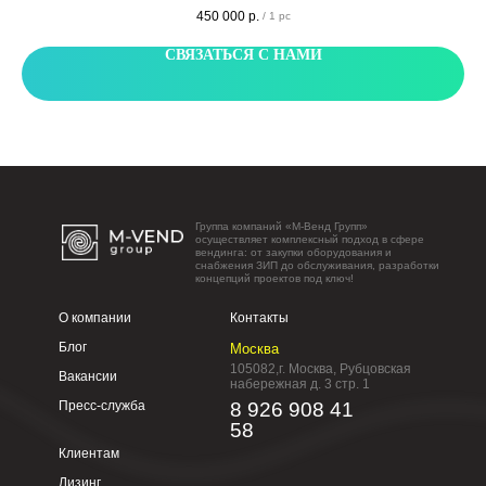
большим 50 дюймовым экраном для демонстрации рекламных материалов с
450 000
р.
/
1 pc
отличной цветопередачей. Способен вместить до 800 единиц товара.
СВЯЗАТЬСЯ С НАМИ
Группа компаний «М-Венд Групп»
осуществляет комплексный подход в сфере
вендинга: от закупки оборудования и
снабжения ЗИП до обслуживания, разработки
концепций проектов под ключ!
О компании
Контакты
Блог
Москва
105082,г. Москва, Рубцовская
Вакансии
набережная д. 3 стр. 1
Пресс-служба
8 926 908 41
58
Клиентам
Лизинг