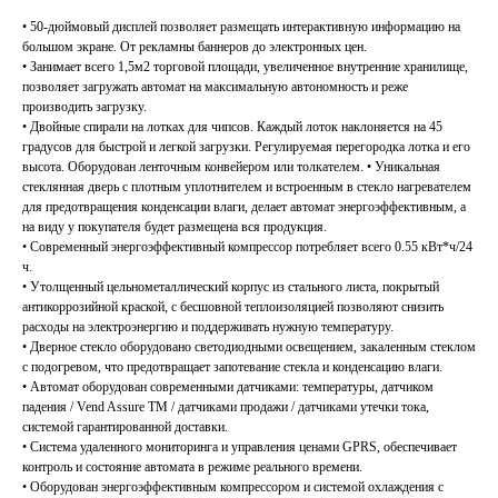
• 50-дюймовый дисплей позволяет размещать интерактивную информацию на
большом экране. От рекламны баннеров до электронных цен.
• Занимает всего 1,5м2 торговой площади, увеличенное внутренние хранилище,
позволяет загружать автомат на максимальную автономность и реже
производить загрузку.
• Двойные спирали на лотках для чипсов. Каждый лоток наклоняется на 45
градусов для быстрой и легкой загрузки. Регулируемая перегородка лотка и его
высота. Оборудован ленточным конвейером или толкателем. • Уникальная
стеклянная дверь с плотным уплотнителем и встроенным в стекло нагревателем
для предотвращения конденсации влаги, делает автомат энергоэффективным, а
на виду у покупателя будет размещена вся продукция.
• Современный энергоэффективный компрессор потребляет всего 0.55 кВт*ч/24
ч.
• Утолщенный цельнометаллический корпус из стального листа, покрытый
антикоррозийной краской, с бесшовной теплоизоляцией позволяют снизить
расходы на электроэнергию и поддерживать нужную температуру.
• Дверное стекло оборудовано светодиодными освещением, закаленным стеклом
с подогревом, что предотвращает запотевание стекла и конденсацию влаги.
• Автомат оборудован современными датчиками: температуры, датчиком
падения / Vend Assure TM / датчиками продажи / датчиками утечки тока,
системой гарантированной доставки.
• Система удаленного мониторинга и управления ценами GPRS, обеспечивает
контроль и состояние автомата в режиме реального времени.
• Оборудован энергоэффективным компрессором и системой охлаждения с