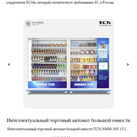
хладагентом R134a, который соответствует требованиям ЕС и России.
Интеллектуальный торговый автомат большой емкости
для
Интеллектуальный торговый автомат большой емкости TCN-NMM-16V (V22).
.д.
Оборудован большим антивандальным панорамным остеклением, лифтовой
ши