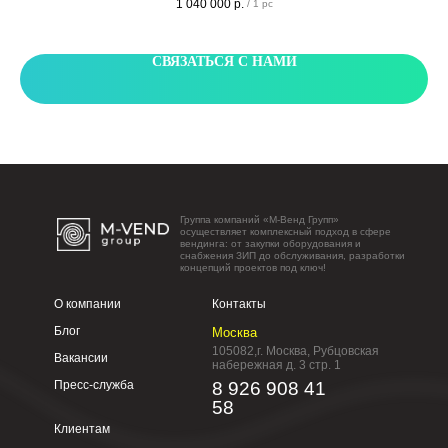
1 040 000
р.
/
1 pc
системой и 22 дюймовым сенсорным экраном. Способен вместить до 1560
единиц продукции.
СВЯЗАТЬСЯ С НАМИ
Группа компаний «М-Венд Групп»
осуществляет комплексный подход в сфере
вендинга: от закупки оборудования и
снабжения ЗИП до обслуживания, разработки
концепций проектов под ключ!
О компании
Контакты
Блог
Москва
105082,г. Москва, Рубцовская
Вакансии
набережная д. 3 стр. 1
Пресс-служба
8 926 908 41
58
Клиентам