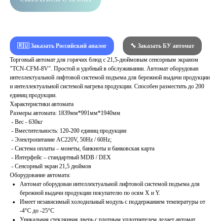
🇷🇺 Заказать Российский аналог
🔧 Заказать БУ автомат
Торговый автомат для горячих блюд с 21,5-дюймовым сенсорным экраном
"TCN-CFM-8V". Простой и удобный в обслуживании. Автомат оборудован
интеллектуальной лифтовой системой подъема для бережной выдачи продукции
и интеллектуальной системой нагрева продукции. Способен разместить до 200
единиц продукции.
Характеристики автомата
Размеры автомата: 1839мм*991мм*1940мм
- Вес - 630кг
- Вместительность: 120-200 единиц продукции
- Электропитание AC220V, 50Hz / 60Hz;
- Система оплаты – монеты, банкноты и банковская карта
- Интерфейс – стандартный MDB / DEX
- Сенсорный экран 21,5 дюймов
Оборудование автомата:
Автомат оборудован интеллектуальной лифтовой системой подъема для
бережной выдачи продукции покупателю по осям X и Y.
Имеет независимый холодильный модуль с поддержанием температуры от
-4°C до -25°C
Уникальная стеклянная дверь с плотным уплотнителем делает автомат