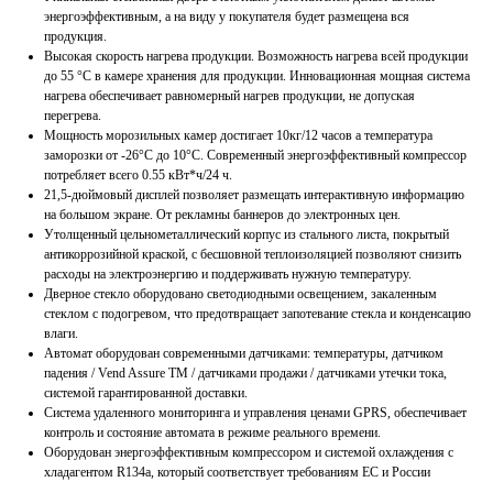
энергоэффективным, а на виду у покупателя будет размещена вся
продукция.
Высокая скорость нагрева продукции. Возможность нагрева всей продукции
до 55 °C в камере хранения для продукции. Инновационная мощная система
нагрева обеспечивает равномерный нагрев продукции, не допуская
перегрева.
Мощность морозильных камер достигает 10кг/12 часов а температура
заморозки от -26°C до 10°C. Современный энергоэффективный компрессор
потребляет всего 0.55 кВт*ч/24 ч.
21,5-дюймовый дисплей позволяет размещать интерактивную информацию
на большом экране. От рекламны баннеров до электронных цен.
Утолщенный цельнометаллический корпус из стального листа, покрытый
антикоррозийной краской, с бесшовной теплоизоляцией позволяют снизить
расходы на электроэнергию и поддерживать нужную температуру.
Дверное стекло оборудовано светодиодными освещением, закаленным
стеклом с подогревом, что предотвращает запотевание стекла и конденсацию
влаги.
Автомат оборудован современными датчиками: температуры, датчиком
падения / Vend Assure TM / датчиками продажи / датчиками утечки тока,
системой гарантированной доставки.
Система удаленного мониторинга и управления ценами GPRS, обеспечивает
контроль и состояние автомата в режиме реального времени.
Оборудован энергоэффективным компрессором и системой охлаждения с
хладагентом R134a, который соответствует требованиям ЕС и России