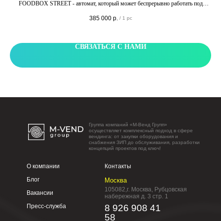
FOODBOX STREET - автомат, который может беспрерывно работать под
открытым небом круглый год. Теперь вы можете смело устанавливать
385 000
р.
/
1 pc
FOODBOX зимой в парках, на остановках, на катках, в скверах или просто на
ции
улице.
6
СВЯЗАТЬСЯ С НАМИ
Группа компаний «М-Венд Групп»
осуществляет комплексный подход в сфере
вендинга: от закупки оборудования и
снабжения ЗИП до обслуживания, разработки
концепций проектов под ключ!
О компании
Контакты
Блог
Москва
105082,г. Москва, Рубцовская
Вакансии
набережная д. 3 стр. 1
Пресс-служба
8 926 908 41
58