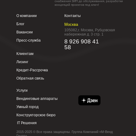
снабжения ЗИП до обслуживания, разработки
концепций проектов под ключ!
О компании
Контакты
Блог
Москва
105082,г. Москва, Рубцовская
Вакансии
набережная д. 3 стр. 1
Пресс-служба
8 926 908 41
58
Клиентам
Лизинг
Кредит-Рассрочка
Обратная связь
Услуги
Вендинговые аппараты
Умный город
Конструкторское бюро
IT Решения
2015-2025 © Все права защищены. Группа Компаний «М-Венд
Групп»