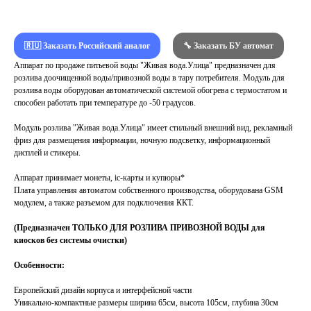
🇷🇺 Заказать Российский аналог
🔧 Заказать БУ автомат
Аппарат по продаже питьевой воды "Живая вода.Улица" предназначен для
розлива доочищенной воды/привозной воды в тару потребителя. Модуль для
розлива воды оборудован автоматической системой обогрева с термостатом и
способен работать при температуре до -50 градусов.
Модуль розлива "Живая вода.Улица" имеет стильный внешний вид, рекламный
фриз для размещения информации, ночную подсветку, информационный
дисплей и стикеры.
Аппарат принимает монеты, ic-карты и купюры*
Плата управления автоматом собственного производства, оборудована GSM
модулем, а также разъемом для подключения ККТ.
(Предназначен ТОЛЬКО ДЛЯ РОЗЛИВА ПРИВОЗНОЙ ВОДЫ для
киосков без системы очистки)
Особенности:
Европейский дизайн корпуса и интерфейсной части
Уникально-компактные размеры ширина 65см, высота 105см, глубина 30см