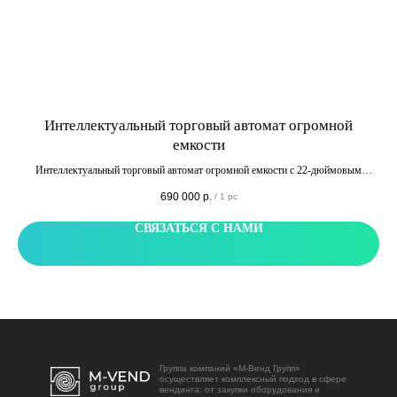
ым
Интеллектуальный торговый автомат огромной
емкости
аном
Интеллектуальный торговый автомат огромной емкости с 22-дюймовым
ую
сенсорным экраном TCN-CMX-13N (V22). Оборудован большим панорамным
690 000
р.
/
1 pc
окном с закаленным стеклом. Универсальные слоты, совместимы с широким
спектром товаров.
СВЯЗАТЬСЯ С НАМИ
Группа компаний «М-Венд Групп»
осуществляет комплексный подход в сфере
вендинга: от закупки оборудования и