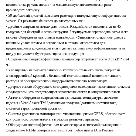
позволяет загружать автомат на максимальную автономность и реже
производить загрузку.
• 50-дюймовый дисплей позволяет размещать интерактивную информацию на
экране. От рекламны баннеров до электронных цен.
• Двойные спирали на лотках для чипсов. Каждый лоток наклоняется на 45
градусов для быстрой и легкой загрузки. Регулируемая перегородка лотка и его
высота. Оборудован ленточным конвейером. • Уникальная стеклянная дверь с
плотным уплотнителем и встроенным в стекло нагревателем для
предотвращения конденсации влаги, делает автомат энергоэффективным, а на
виду у покупателя будет размещена вся продукция.
• Современный энергоэффективный компрессор потребляет всего 0.55 кВт*ч/24
ч.
• Утолщенный цельнометаллический корпус из стального листа, покрытый
антикоррозийной краской, с бесшовной теплоизоляцией позволяют снизить
расходы на электроэнергию и поддерживать нужную температуру.
• Дверное стекло оборудовано светодиодными освещением, закаленным стеклом
с подогревом, что предотвращает запотевание стекла и конденсацию влаги.
• Автомат оборудован современными датчиками: температуры, датчиком
падения / Vend Assure TM / датчиками продажи / датчиками утечки тока,
системой гарантированной доставки.
• Система удаленного мониторинга и управления ценами GPRS, обеспечивает
контроль и состояние автомата в режиме реального времени.
• Оборудован энергоэффективным компрессором и системой охлаждения с
хладагентом R134a, который соответствует требованиям ЕС и России.