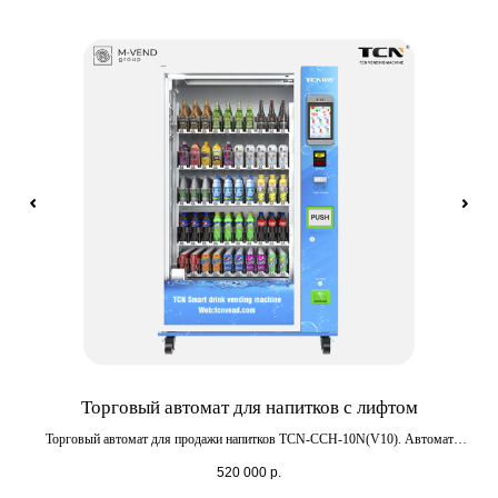
0)
Торговый автомат для напитков с лифтом
Торговый автомат для продажи напитков TCN-CCH-10N(V10). Автомат
То
я
оборудован лифтовой системой для бережной доставки бутылок. Способен
ши
520 000
р.
 196
вместить до 500 единиц продукции.