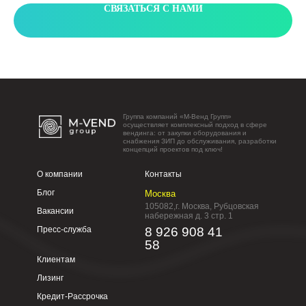
СВЯЗАТЬСЯ С НАМИ
Группа компаний «М-Венд Групп»
осуществляет комплексный подход в сфере
вендинга: от закупки оборудования и
снабжения ЗИП до обслуживания, разработки
концепций проектов под ключ!
О компании
Контакты
Блог
Москва
105082,г. Москва, Рубцовская
Вакансии
набережная д. 3 стр. 1
Пресс-служба
8 926 908 41
58
Клиентам
Лизинг
Кредит-Рассрочка