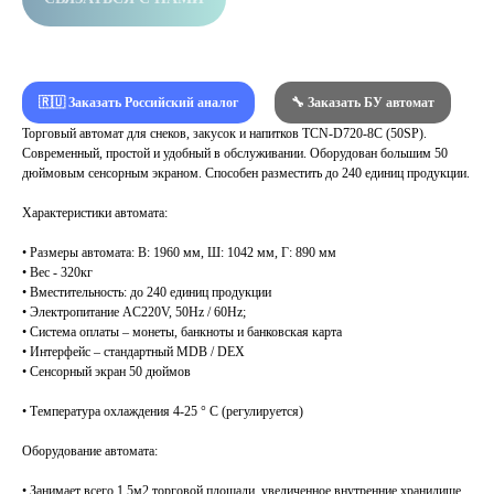
🇷🇺 Заказать Российский аналог
🔧 Заказать БУ автомат
Торговый автомат для снеков, закусок и напитков TCN-D720-8C (50SP).
Современный, простой и удобный в обслуживании. Оборудован большим 50
дюймовым сенсорным экраном. Способен разместить до 240 единиц продукции.
Характеристики автомата:
• Размеры автомата: В: 1960 мм, Ш: 1042 мм, Г: 890 мм
• Вес - 320кг
• Вместительность: до 240 единиц продукции
• Электропитание AC220V, 50Hz / 60Hz;
• Система оплаты – монеты, банкноты и банковская карта
• Интерфейс – стандартный MDB / DEX
• Сенсорный экран 50 дюймов
• Температура охлаждения 4-25 ° C (регулируется)
Оборудование автомата:
• Занимает всего 1,5м2 торговой площади, увеличенное внутренние хранилище,