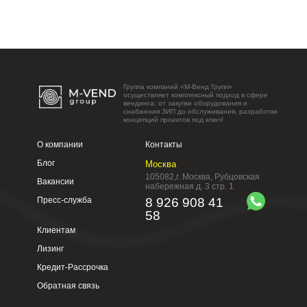
Группа компаний «М-Венд Групп»
осуществляет комплексный подход в сфере
вендинга: от закупки оборудования и
снабжения ЗИП до обслуживания, разработки
концепций проектов под ключ!
О компании
Контакты
Блог
Москва
105082,г. Москва, Рубцовская
Вакансии
набережная д. 3 стр. 1
Пресс-служба
8 926 908 41
58
Клиентам
Лизинг
Кредит-Рассрочка
Обратная связь