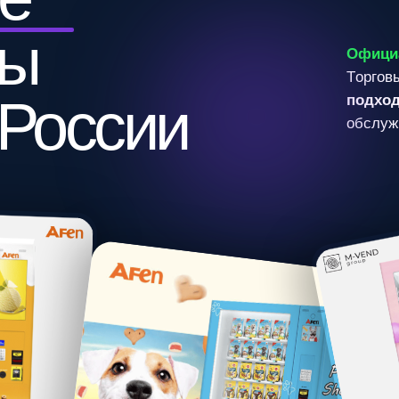
О
ф
и
ц
и
а
л
ь
н
ы
й
п
р
е
Т
о
р
г
о
в
ы
е
а
в
т
о
м
а
т
ы
оссии
п
о
д
х
о
д
:
о
т
з
а
к
у
п
к
и
о
б
с
л
у
ж
и
в
а
н
и
я
т
о
р
г
о