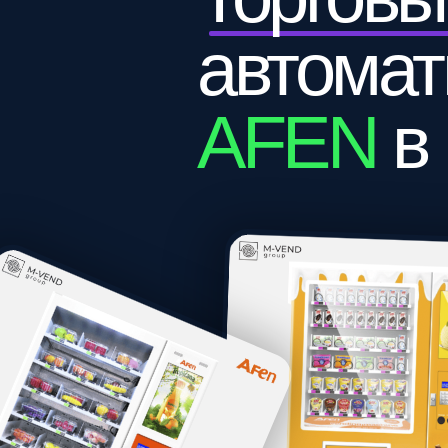
автоматы
AFEN
в Р