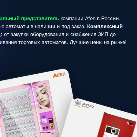
д
с
т
а
в
и
т
е
л
ь
к
о
м
п
а
н
и
и
A
f
e
n
в
Р
о
с
с
и
и
.
в
н
а
л
и
ч
и
и
и
п
о
д
з
а
к
а
з
.
К
о
м
п
л
е
к
с
н
ы
й
о
б
о
р
у
д
о
в
а
н
и
я
и
с
н
а
б
ж
е
н
и
я
З
И
П
д
о
в
ы
х
а
в
т
о
м
а
т
о
в
.
Л
у
ч
ш
и
е
ц
е
н
ы
н
а
р
ы
н
к
е
!