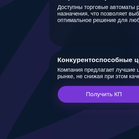
Конкурентоспособные цены
Компания предлагает лучшие цены н
рынке, не снижая при этом качества.
Получить КП
Каталог
а
в
т
о
м
а
т
о
в
A
F
E
N