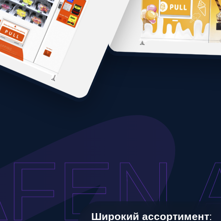
AFEN A
Широкий ассортимент
:
Доступны торговые автоматы различ
назначения, что позволяет выбрать
оптимальное решение для любого би