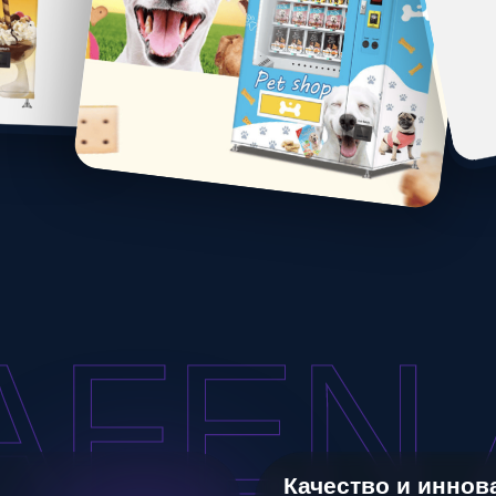
FEN A
Качество и инновации
:
ного
Используются европейские
высококачественные детали при сб
знеса.
гарантирует надежность и долгове
оборудования.