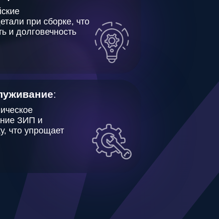
е
:
ает