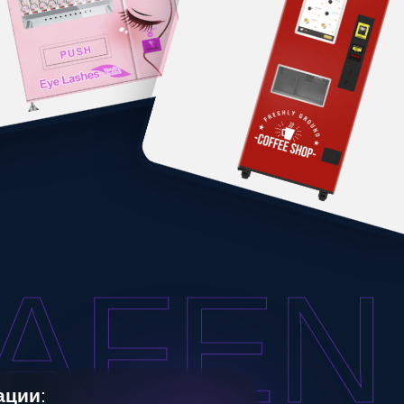
FEN A
орке, что
чность