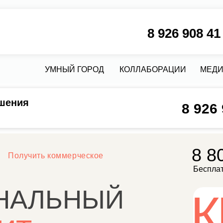
8 926 908 41 58
М
УМНЫЙ ГОРОД
КОЛЛАБОРАЦИИ
МЕДИА
КРЕДИТ
шения
8 926
8 800 302
чить коммерческое
Бесплатно по России
АЛЬНЫЙ
КИ
Т