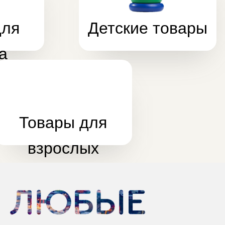
ары для
рослых