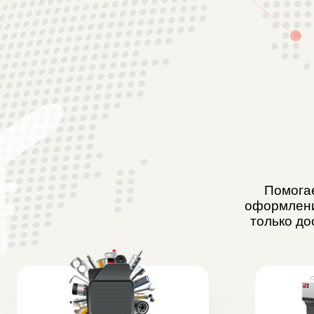
Помогаем наш
оформлением , и
только доставк
Запчасти и
Оборуд
детали