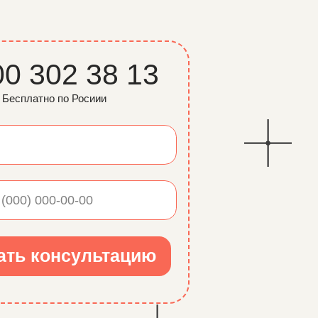
сультацию
оссию
 в Российскую
дународной
оженным