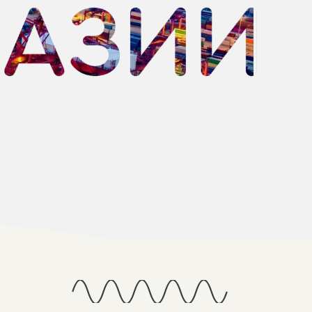
 38 13
Росиии