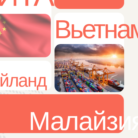
Вьетнам
нд
Малайзия