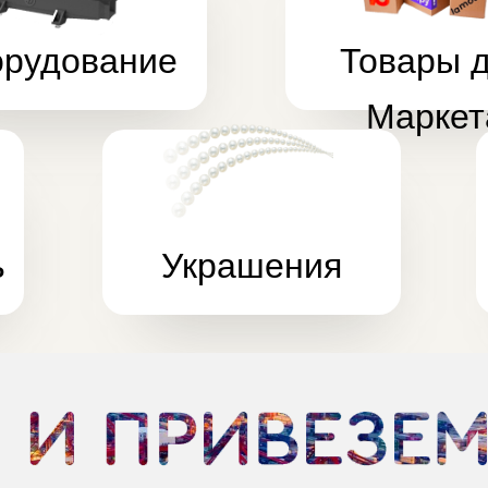
Украшения
Тов
вз