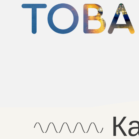
Ка
РА
1
Заявка и оценка работы
Оставьте заявку, мы с Вами
свяжемся и проведем аудит
требуемой сферы закупки, после
чего дадим оценку объема.