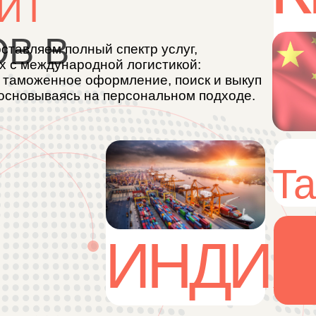
 В
ем полный спектр услуг,
ждународной логистикой:
женное оформление, поиск и выкуп
ываясь на персональном подходе.
Тайла
ИНДИЯ